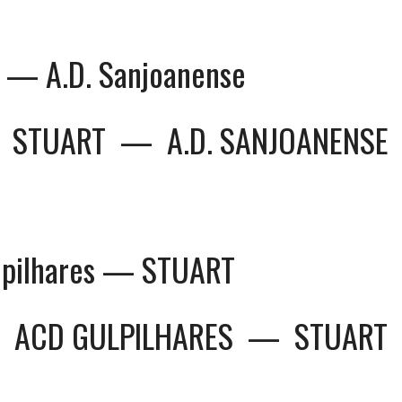
 — A.D. Sanjoanense
STUART
—
A.D. SANJOANENSE
lpilhares — STUART
ACD GULPILHARES
—
STUART