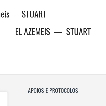
meis — STUART
EL AZEMEIS
—
STUART
s
TION
APOIOS E PROTOCOLOS