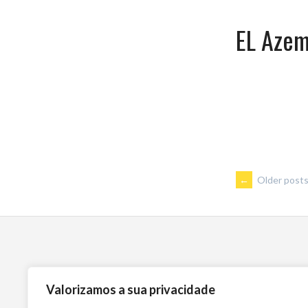
EL Aze
POSTS
←
Older post
NAVIGA
Valorizamos a sua privacidade