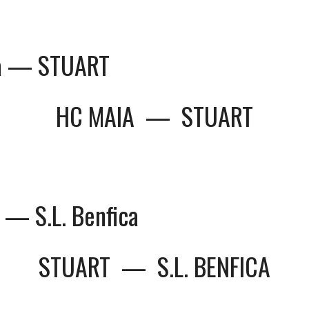
a — STUART
HC MAIA
—
STUART
— S.L. Benfica
STUART
—
S.L. BENFICA