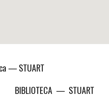
teca — STUART
BIBLIOTECA
—
STUART