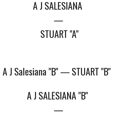
A J SALESIANA
—
STUART "A"
A J Salesiana "B" — STUART "B"
A J SALESIANA "B"
—