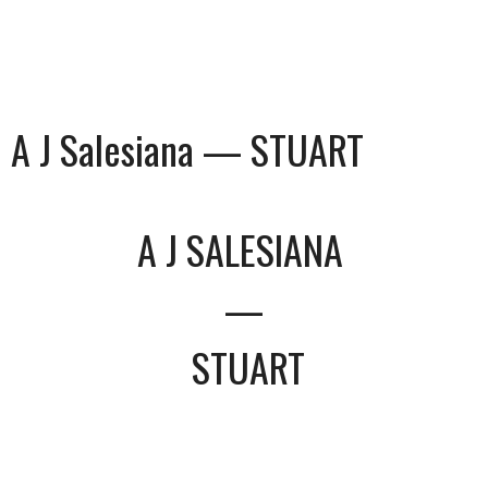
A J Salesiana — STUART
A J SALESIANA
—
STUART