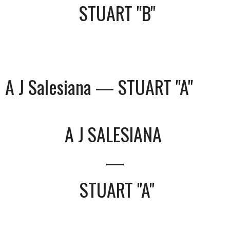
STUART "B"
A J Salesiana — STUART "A"
A J SALESIANA
—
STUART "A"