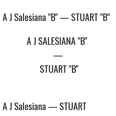
A J Salesiana "B" — STUART "B"
A J SALESIANA "B"
—
STUART "B"
A J Salesiana — STUART