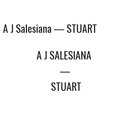
A J Salesiana — STUART
A J SALESIANA
—
STUART