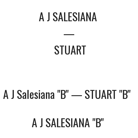
A J SALESIANA
—
STUART
A J Salesiana "B" — STUART "B"
A J SALESIANA "B"