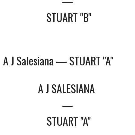
—
STUART "B"
A J Salesiana — STUART "A"
A J SALESIANA
—
STUART "A"