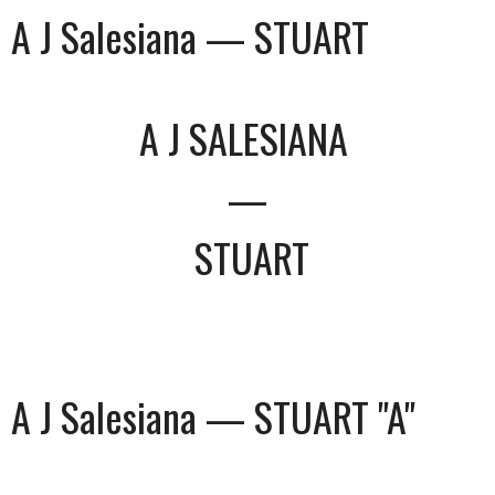
A J Salesiana — STUART
A J SALESIANA
—
STUART
A J Salesiana — STUART "A"