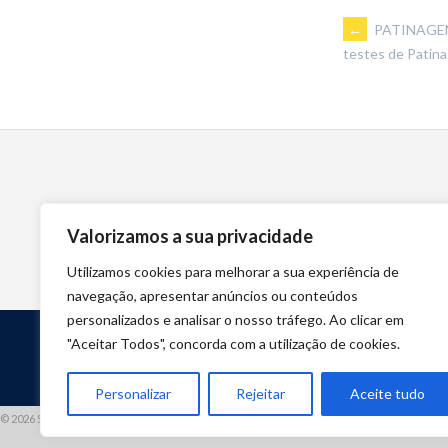
POST
←
PATINAGEM 
testes de Patin
NAVIGA
Valorizamos a sua privacidade
Utilizamos cookies para melhorar a sua experiência de
navegação, apresentar anúncios ou conteúdos
personalizados e analisar o nosso tráfego. Ao clicar em
"Aceitar Todos", concorda com a utilização de cookies.
Personalizar
Rejeitar
Aceite tudo
© 2026 STUART HCM | TODOS OS DIREITOS RESERVADOS