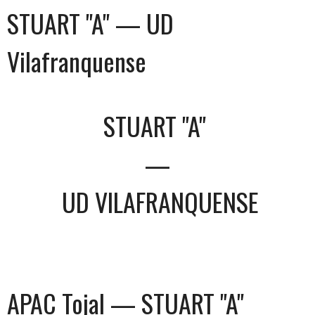
STUART "A" — UD
Vilafranquense
STUART "A"
—
UD VILAFRANQUENSE
APAC Tojal — STUART "A"