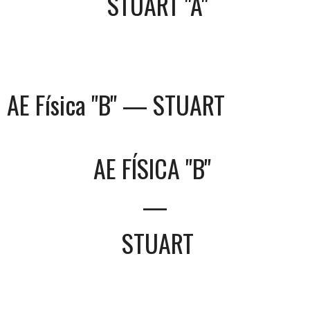
STUART "A"
AE Física "B" — STUART
AE FÍSICA "B"
—
STUART