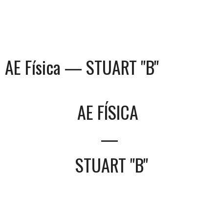
AE Física — STUART "B"
AE FÍSICA
—
STUART "B"