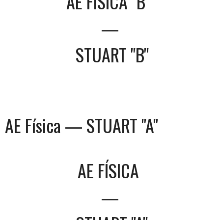
AE FÍSICA "B"
—
STUART "B"
AE Física — STUART "A"
AE FÍSICA
—