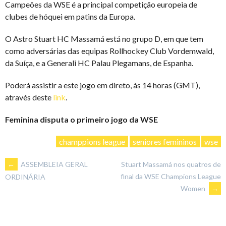
Campeões da WSE é a principal competição europeia de
clubes de hóquei em patins da Europa.
O Astro Stuart HC Massamá está no grupo D, em que tem
como adversárias das equipas Rollhockey Club Vordemwald,
da Suíça, e a Generali HC Palau Plegamans, de Espanha.
Poderá assistir a este jogo em direto, às 14 horas (GMT),
através deste
link
.
Feminina disputa o primeiro jogo da WSE
champpions league
seniores femininos
wse
POST
←
ASSEMBLEIA GERAL
Stuart Massamá nos quatros de
final da WSE Champions League
ORDINÁRIA
Women
→
NAVIGATION