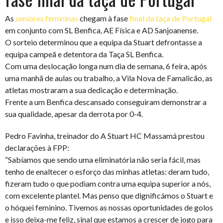
As
seniores femininas
chegam à fase
final da taça de Portugal
em conjunto com SL Benfica, AE Física e AD Sanjoanense.
O sorteio determinou que a equipa da Stuart defrontasse a
equipa campeã e detentora da Taça SL Benfica.
Com uma deslocação longa num dia de semana, 6 feira, após
uma manhã de aulas ou trabalho, a Vila Nova de Famalicão, as
atletas mostraram a sua dedicação e determinação.
Frente a um Benfica descansado conseguiram demonstrar a
sua qualidade, apesar da derrota por 0-4.
Pedro Favinha, treinador do A Stuart HC Massamá prestou
declarações à FPP:
“Sabíamos que sendo uma eliminatória não seria fácil, mas
tenho de enaltecer o esforço das minhas atletas: deram tudo,
fizeram tudo o que podiam contra uma equipa superior a nós,
com excelente plantel. Mas penso que dignificámos o Stuart e
o hóquei feminino. Tivemos as nossas oportunidades de golos
e isso deixa-me feliz, sinal que estamos a crescer de jogo para