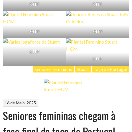
©FPP
©FPP
©FPP
©FPP
©FPP
©FPP
seniores femininos
Stuart
Taça de Portugal
16 de Maio, 2025
Seniores femininas chegam à
fase final da taça de Portugal