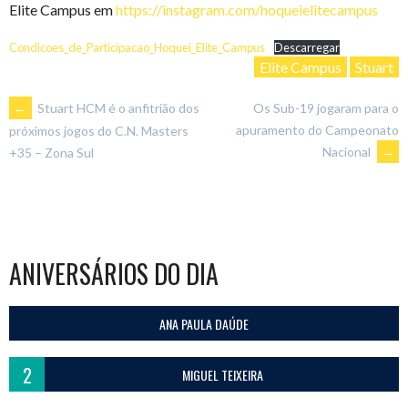
Elite Campus em
https://instagram.com/hoqueielitecampus
Condicoes_de_Participacao_Hoquei_Elite_Campus
Descarregar
Elite Campus
Stuart
POST
←
Stuart HCM é o anfitrião dos
Os Sub-19 jogaram para o
apuramento do Campeonato
próximos jogos do C.N. Masters
Nacional
→
+35 – Zona Sul
NAVIGATION
ANIVERSÁRIOS DO DIA
ANA PAULA DAÚDE
2
MIGUEL TEIXEIRA