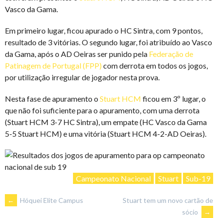
Vasco da Gama.
Em primeiro lugar, ficou apurado o HC Sintra, com 9 pontos,
resultado de 3 vitórias. O segundo lugar, foi atribuído ao Vasco
da Gama, após o AD Oeiras ser punido pela
Federação de
Patinagem de Portugal (FPP)
com derrota em todos os jogos,
por utilização irregular de jogador nesta prova.
Nesta fase de apuramento o
Stuart HCM
ficou em 3º lugar, o
que não foi suficiente para o apuramento, com uma derrota
(Stuart HCM 3-7 HC Sintra), um empate (HC Vasco da Gama
5-5 Stuart HCM) e uma vitória (Stuart HCM 4-2-AD Oeiras).
Campeonato Nacional
Stuart
Sub-19
POST
←
Hóquei Elite Campus
Stuart tem um novo cartão de
sócio
→