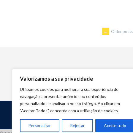
POSTS
←
Older post
NAVIGA
Valorizamos a sua privacidade
Utilizamos cookies para melhorar a sua experiência de
navegação, apresentar anúncios ou conteúdos
personalizados e analisar o nosso tráfego. Ao clicar em
"Aceitar Todos", concorda com a utilização de cookies.
Personalizar
Rejeitar
Aceite tudo
© 2026 STUART HCM | TODOS OS DIREITOS RESERVADOS