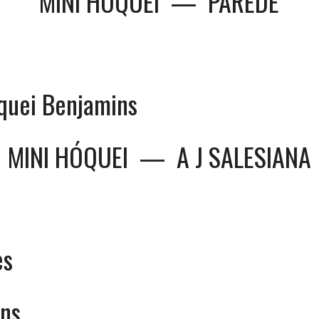
MINI HÓQUEI
—
PAREDE
quei Benjamins
MINI HÓQUEI
—
A J SALESIANA
es
ns