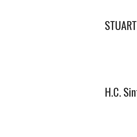
STUAR
H.C. Si