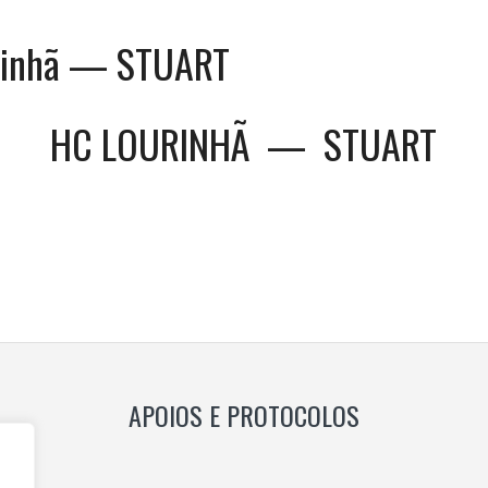
rinhã — STUART
HC LOURINHÃ
—
STUART
s
TION
APOIOS E PROTOCOLOS