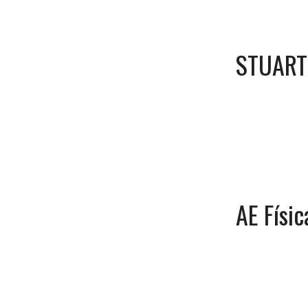
STUART
AE Físi