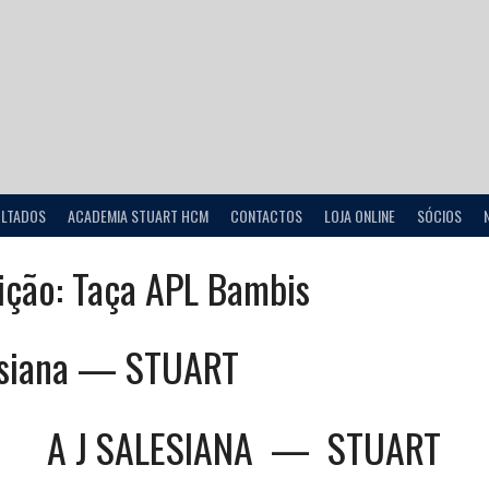
ULTADOS
ACADEMIA STUART HCM
CONTACTOS
LOJA ONLINE
SÓCIOS
ição:
Taça APL Bambis
esiana — STUART
A J SALESIANA
—
STUART