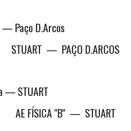
 — Paço D.Arcos
STUART
—
PAÇO D.ARCOS
ca — STUART
AE FÍSICA "B"
—
STUART