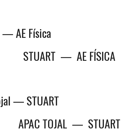
— AE Física
STUART
—
AE FÍSICA
ojal — STUART
APAC TOJAL
—
STUART