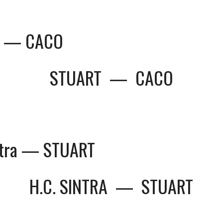
T — CACO
STUART
—
CACO
ntra — STUART
H.C. SINTRA
—
STUART