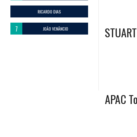
RICARDO DIAS
7
STUART 
JOÃO VENÂNCIO
APAC T