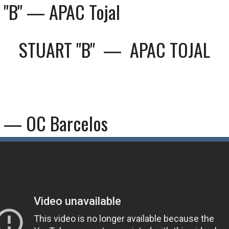
"B" — APAC Tojal
STUART "B"
—
APAC TOJAL
 — OC Barcelos