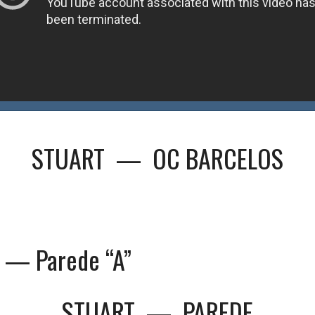
STUART
—
OC BARCELOS
 — Parede “A”
STUART
—
PAREDE