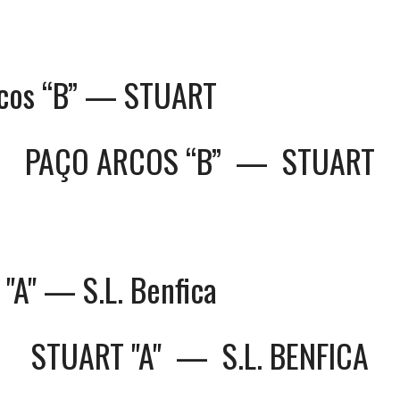
rcos “B” — STUART
PAÇO ARCOS “B”
—
STUART
"A" — S.L. Benfica
STUART "A"
—
S.L. BENFICA