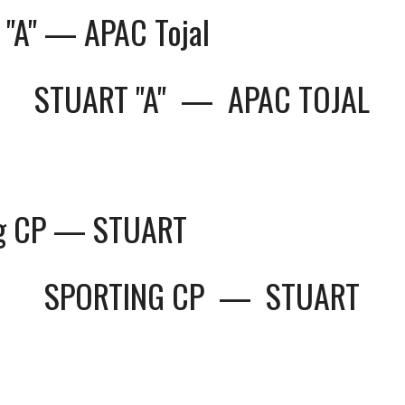
"A" — APAC Tojal
STUART "A"
—
APAC TOJAL
ng CP — STUART
SPORTING CP
—
STUART