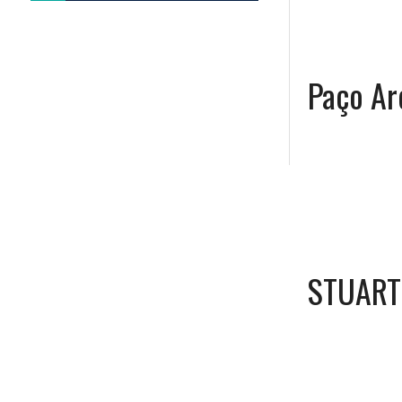
Paço A
STUART 